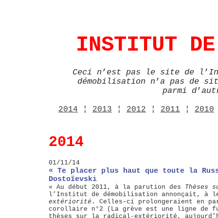
INSTITUT DE
Ceci n
’
est pas le site de l
’
I
démobilisation n
’
a pas de si
parmi d
’
aut
2014
¦
2013
¦
2012
¦
2011
¦
2010
2014
01/11/14
« Te placer plus haut que toute la Rus
Dostoïevski
« Au début 2011, à la parution des
Thèses s
l’Institut de démobilisation annonçait, à 
extériorité
. Celles-ci prolongeraient en pa
corollaire n°2 (La grève est une ligne de f
thèses sur la radical-extériorité, aujourd’