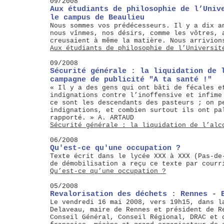
09/2008
Aux étudiants de philosophie de l’Univ
le campus de Beaulieu
Nous sommes vos prédécesseurs. Il y a dix a
nous vînmes, nos désirs, comme les vôtres, 
creusaient à même la matière. Nous arrivion
Aux étudiants de philosophie de l’Universit
09/2008
Sécurité générale : la liquidation de 
campagne de publicité "A ta santé !"
« Il y a des gens qui ont bâti de fécales e
indignations contre l’inoffensive et infime
ce sont les descendants des pasteurs ; on p
indignations, et combien surtout ils ont pa
rapporté. » A. ARTAUD
Sécurité générale : la liquidation de l’alc
06/2008
Qu'est-ce qu'une occupation ?
Texte écrit dans le lycée XXX à XXX (Pas-de
de démobilisation a reçu ce texte par courr
Qu’est-ce qu’une occupation ?
05/2008
Revalorisation des déchets : Rennes - 
Le vendredi 16 mai 2008, vers 19h15, dans l
Delaveau, maire de Rennes et président de R
Conseil Général, Conseil Régional, DRAC et 