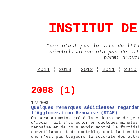
INSTITUT DE
Ceci n
’
est pas le site de l
’
I
démobilisation n
’
a pas de si
parmi d
’
aut
2014
¦
2013
¦
2012
¦
2011
¦
2010
2008 (1)
12/2008
Quelques remarques séditieuses regarda
l’Agglomération Rennaise (STAR)
On sera au moins gré à la « douzaine de jeu
d’avoir fait s’écrouler en quelques minutes
rennaise et de nous avoir montré la formida
surveillance et de contrôle, dont la foncti
uns n’est pas toujours la sécurité des autr