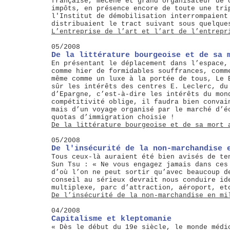
française, mécène et grand organisateur de 
impôts, en présence encore de toute une tri
l'Institut de démobilisation interrompaient
distribuaient le tract suivant sous quelque
L’entreprise de l’art et l’art de l’entrepr
05/2008
De la littérature bourgeoise et de sa 
En présentant le déplacement dans l’espace,
comme hier de formidables souffrances, comm
même comme un luxe à la portée de tous, Le 
sûr les intérêts des centres E. Leclerc, du
d’Epargne, c’est-à-dire les intérêts du mon
compétitivité oblige, il faudra bien convai
mais d’un voyage organisé par le marché d’é
quotas d’immigration choisie !
De la littérature bourgeoise et de sa mort 
05/2008
De l'insécurité de la non-marchandise 
Tous ceux-là auraient été bien avisés de te
Sun Tsu : « Ne vous engagez jamais dans ces
d’où l’on ne peut sortir qu’avec beaucoup d
conseil au sérieux devrait nous conduire id
multiplexe, parc d’attraction, aéroport, et
De l’insécurité de la non-marchandise en mi
04/2008
Capitalisme et kleptomanie
« Dès le début du 19e siècle, le monde médi