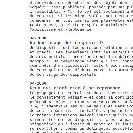
d’individus qui dérobaient des objets dont 
acquérir sans problèmes, poussés par une pu
irrésistible. » Car le vol est seulement in
du capital, si les biens volés sont destiné
consommés, en tout cas si une plus-value es
reste sauve, ô petite crapule capitaliste.
Capitalisme et kleptomanie
04/2008
Du bon usage des dispositifs
Un dispositif est toujours une solution à u
et précis. Les ingénieurs sont les savants 
des dispositifs ; problèmes dont la sphère 
monopole. On comprendra alors que les (bonn
commandes d’un dispositif restent bien insi
de ceux qui en ont d’abord passé la command
Du bon usage des dispositifs
04/2008
Ceux qui n'ont rien à se reprocher
La propagation généralisée des dispositifs 
le consentement passif — et donc la complic
prétendent n’avoir rien à se reprocher. « S
? », clament-t-elles d’une seule et même vo
de ces dispositifs — installés « pour notre
certaines intentions malveillantes qu’ils o
s’inquiéter de ces dispositifs, c’est appar
stigmatiser ou à isoler du reste de la foul
se reprocher ; comme un délinquant possible